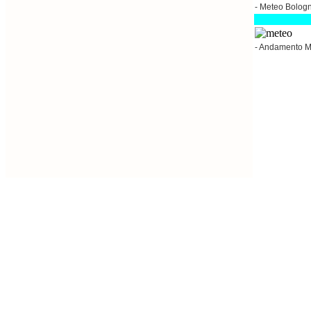
- Meteo Bologn
- Andamento Me